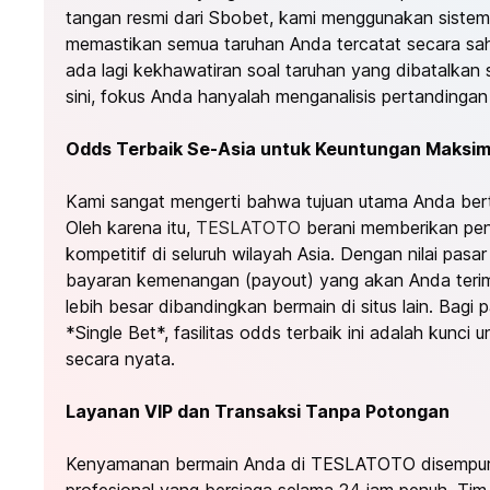
tangan resmi dari Sbobet, kami menggunakan sistem 
memastikan semua taruhan Anda tercatat secara sa
ada lagi kekhawatiran soal taruhan yang dibatalkan 
sini, fokus Anda hanyalah menganalisis pertanding
Odds Terbaik Se-Asia untuk Keuntungan Maksim
Kami sangat mengerti bahwa tujuan utama Anda bert
Oleh karena itu,
TESLATOTO
berani memberikan pen
kompetitif di seluruh wilayah Asia. Dengan nilai pasa
bayaran kemenangan (payout) yang akan Anda terim
lebih besar dibandingkan bermain di situs lain. Bagi
*Single Bet*, fasilitas odds terbaik ini adalah kunc
secara nyata.
Layanan VIP dan Transaksi Tanpa Potongan
Kenyamanan bermain Anda di TESLATOTO disempurn