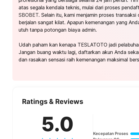
profesional yang bersiaga selama 24 jam penuh. Tim
atas segala kendala teknis, mulai dari proses pend
SBOBET
. Selain itu, kami menjamin proses transaks
berjalan sangat kilat. Apapun kemenangan yang And
utuh tanpa potongan biaya admin.
Udah paham kan kenapa TESLATOTO jadi pelabuhan t
Jangan buang waktu lagi, daftarkan akun Anda seka
dan rasakan sensasi raih kemenangan maksimal bers
Ratings & Reviews
5.0
Kecepatan Proses