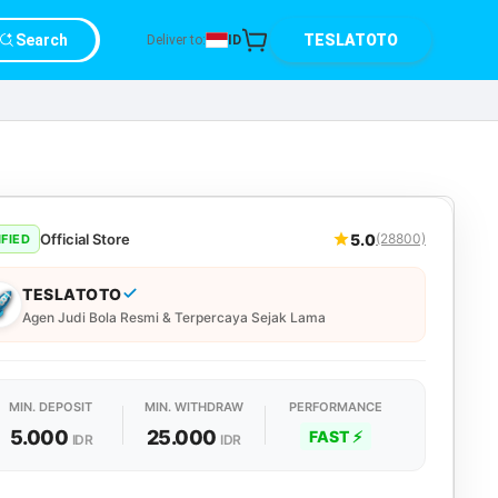
Search
TESLATOTO
Deliver to:
ID
Official Store
5.0
(28800)
IFIED
TESLATOTO
Agen Judi Bola Resmi & Terpercaya Sejak Lama
MIN. DEPOSIT
MIN. WITHDRAW
PERFORMANCE
5.000
25.000
FAST ⚡
IDR
IDR