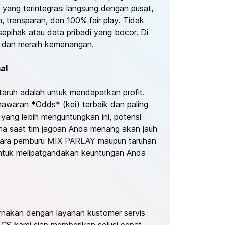
yang terintegrasi langsung dengan pusat,
h, transparan, dan 100%
fair play
. Tidak
sepihak atau data pribadi yang bocor. Di
an dan meraih kemenangan.
al
aruh adalah untuk mendapatkan profit.
awaran *Odds* (kei) terbaik dan paling
r yang lebih menguntungkan ini, potensi
a saat tim jagoan Anda menang akan jauh
 para pemburu
MIX PARLAY
maupun taruhan
i untuk melipatgandakan keuntungan Anda
akan dengan layanan kustomer servis